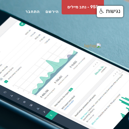
Next
955 - נתב מיילים
נגישות
הירשם
התחבר