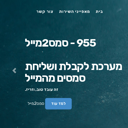
vious
בית
מאפייני השירות
צור קשר
955 - סמס2מייל
מערכת לקבלת ושליחת
סמסים מהמייל
זה עובד טוב, וזריז.
סמס2מייל
למד עוד